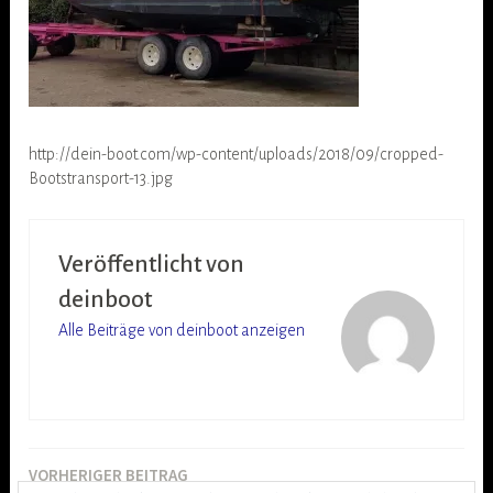
http://dein-boot.com/wp-content/uploads/2018/09/cropped-
Bootstransport-13.jpg
Veröffentlicht von
deinboot
Alle Beiträge von deinboot anzeigen
VORHERIGER BEITRAG
Beitragsnavigation