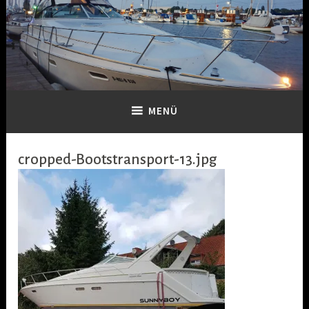
Zum
Inhalt
springen
Dein-Boot
MENÜ
cropped-Bootstransport-13.jpg