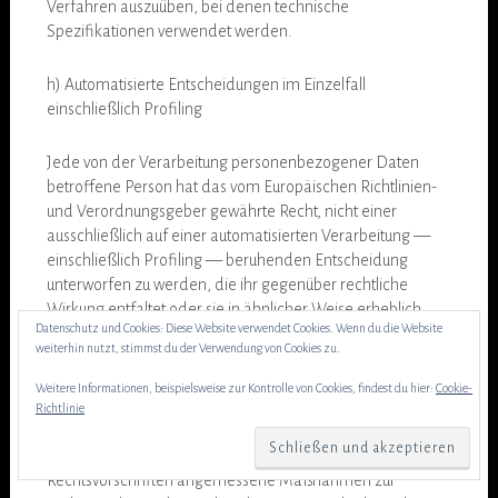
Verfahren auszuüben, bei denen technische
Spezifikationen verwendet werden.
h) Automatisierte Entscheidungen im Einzelfall
einschließlich Profiling
Jede von der Verarbeitung personenbezogener Daten
betroffene Person hat das vom Europäischen Richtlinien-
und Verordnungsgeber gewährte Recht, nicht einer
ausschließlich auf einer automatisierten Verarbeitung —
einschließlich Profiling — beruhenden Entscheidung
unterworfen zu werden, die ihr gegenüber rechtliche
Wirkung entfaltet oder sie in ähnlicher Weise erheblich
Datenschutz und Cookies: Diese Website verwendet Cookies. Wenn du die Website
beeinträchtigt, sofern die Entscheidung (1) nicht für den
weiterhin nutzt, stimmst du der Verwendung von Cookies zu.
Abschluss oder die Erfüllung eines Vertrags zwischen der
betroffenen Person und dem Verantwortlichen
Weitere Informationen, beispielsweise zur Kontrolle von Cookies, findest du hier:
Cookie-
erforderlich ist, oder (2) aufgrund von Rechtsvorschriften
Richtlinie
der Union oder der Mitgliedstaaten, denen der
Verantwortliche unterliegt, zulässig ist und diese
Rechtsvorschriften angemessene Maßnahmen zur