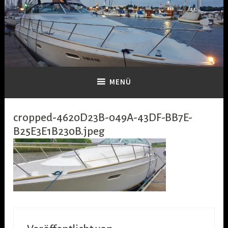
Zum
Inhalt
springen
Dein-Boot
MENÜ
cropped-4620D23B-049A-43DF-BB7E-
B25E3E1B230B.jpeg