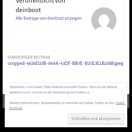
Veröffentlicht von
deinboot
Alle Beiträge von deinboot anzeigen
VORHERIGER BEITRAG
Beitragsnavigation
cropped-4620D23B-049A-43DF-BB7E-B25E3E1B230B.jpeg
Datenschutz und Cookies: Diese Website verwendet Cookies. Wenn du die Website
weiterhin nutzt, stimmst du der Verwendung von Cookies zu.
Weitere Informationen, beispielsweise zur Kontrolle von Cookies, findest du hier:
Cookie-
Richtlinie