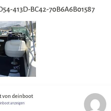
D54-413D-BC42-70B6A6B01587
t von
deinboot
einboot anzeigen