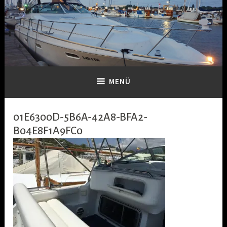
Zum
Inhalt
springen
Dein-Boot
MENÜ
01E6300D-5B6A-42A8-BFA2-
B04E8F1A9FC0