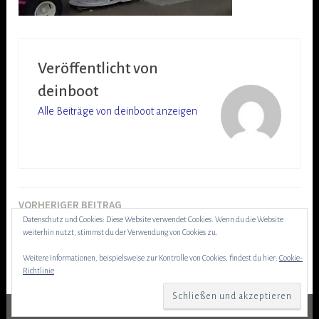
Veröffentlicht von
deinboot
Alle Beiträge von deinboot anzeigen
VORHERIGER BEITRAG
Beitragsnavigation
Header30.08.18
Datenschutz und Cookies: Diese Website verwendet Cookies. Wenn du die Website
weiterhin nutzt, stimmst du der Verwendung von Cookies zu.
Weitere Informationen, beispielsweise zur Kontrolle von Cookies, findest du hier:
Cookie-
Richtlinie