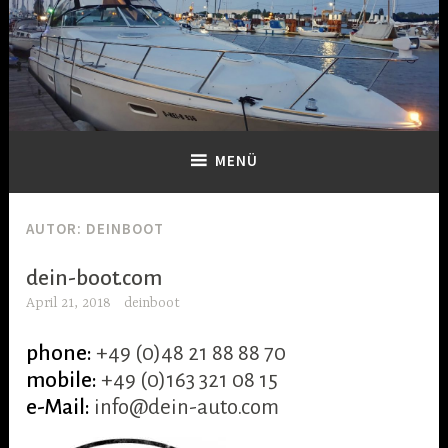
Zum
Inhalt
springen
Dein-Boot
MENÜ
AUTOR:
DEINBOOT
dein-boot.com
April 21, 2018
deinboot
phone:
+49 (0)48 21 88 88 70
mobile:
+49 (0)163 321 08 15
e-Mail:
info@dein-auto.com