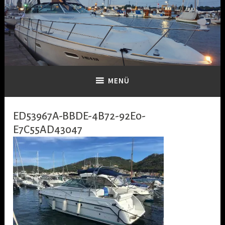
Zum
Inhalt
springen
Dein-Boot
MENÜ
ED53967A-BBDE-4B72-92E0-
E7C55AD43047