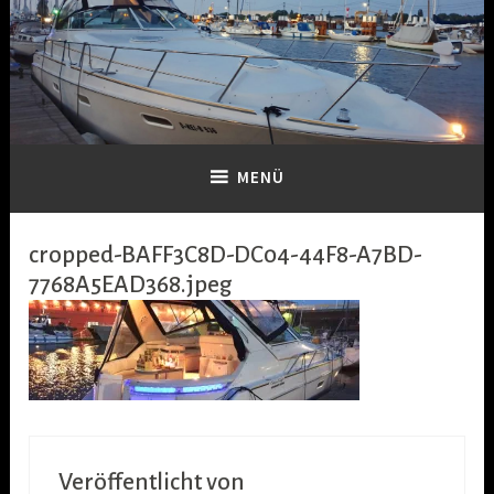
Zum
Inhalt
springen
Dein-Boot
MENÜ
cropped-BAFF3C8D-DC04-44F8-A7BD-
7768A5EAD368.jpeg
Veröffentlicht von