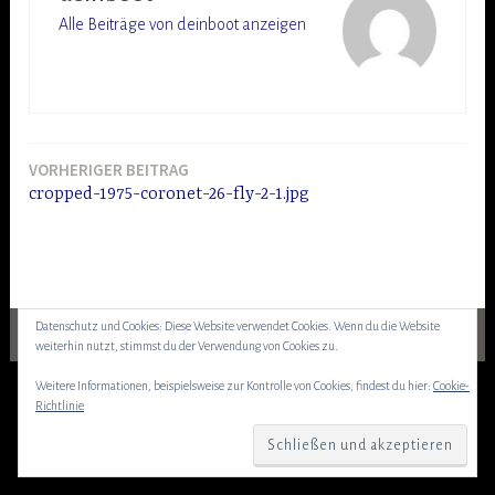
Alle Beiträge von deinboot anzeigen
VORHERIGER BEITRAG
Beitragsnavigation
cropped-1975-coronet-26-fly-2-1.jpg
Datenschutz und Cookies: Diese Website verwendet Cookies. Wenn du die Website
weiterhin nutzt, stimmst du der Verwendung von Cookies zu.
Weitere Informationen, beispielsweise zur Kontrolle von Cookies, findest du hier:
Cookie-
Richtlinie