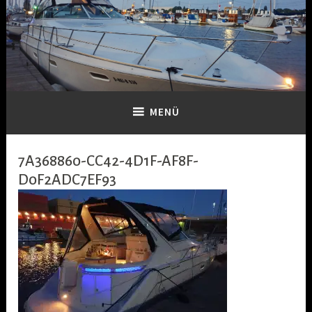
Zum
Inhalt
springen
Dein-Boot
MENÜ
7A368860-CC42-4D1F-AF8F-
D0F2ADC7EF93