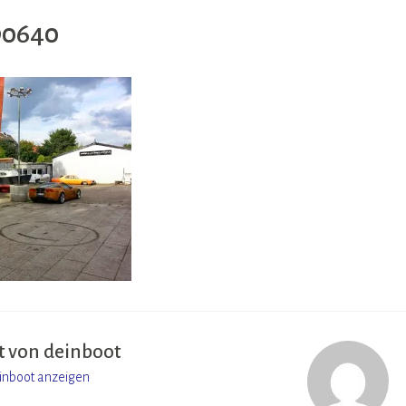
90640
t von
deinboot
einboot anzeigen