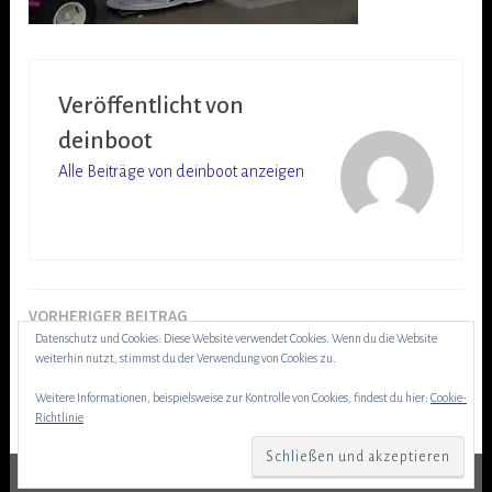
Veröffentlicht von
deinboot
Alle Beiträge von deinboot anzeigen
VORHERIGER BEITRAG
Beitragsnavigation
Header30.08.18
Datenschutz und Cookies: Diese Website verwendet Cookies. Wenn du die Website
weiterhin nutzt, stimmst du der Verwendung von Cookies zu.
Weitere Informationen, beispielsweise zur Kontrolle von Cookies, findest du hier:
Cookie-
Richtlinie