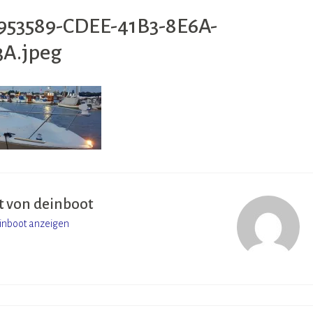
953589-CDEE-41B3-8E6A-
3A.jpeg
t von
deinboot
einboot anzeigen